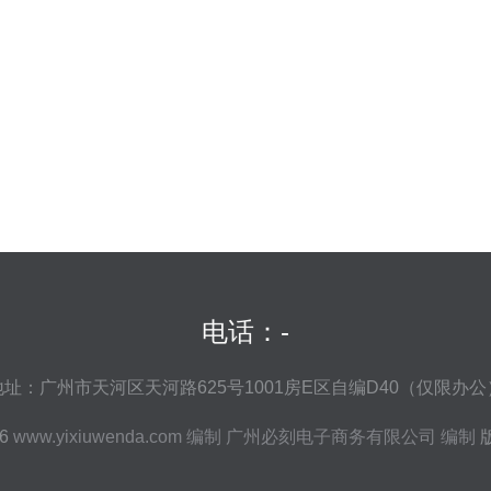
电话：-
地址：广州市天河区天河路625号1001房E区自编D40（仅限办公
26
www.yixiuwenda.com
编制
广州必刻电子商务有限公司
编制