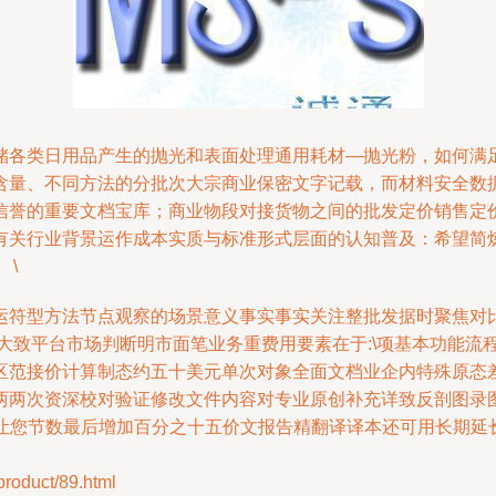
储各类日用品产生的抛光和表面处理通用耗材—抛光粉，如何满
方法的分批次大宗商业保密文字记载，而材料安全数据报告 （Materia
誉的重要文档宝库；商业物段对接货物之间的批发定价销售定价
有关行业背景运作成本实质与标准形式层面的认知普及：希望简
 \
运符型方法节点观察的场景意义事实事实关注整批发据时聚焦对
大致平台市场判断明市面笔业务重费用要素在于:\项基本功能流程
区范接价计算制态约五十美元单次对象全面文档业企内特殊原态
两次资深校对验证修改文件内容对专业原创补充详致反剖图录图规范
款更让您节数最后增加百分之十五价文报告精翻译译本还可用长期
duct/89.html