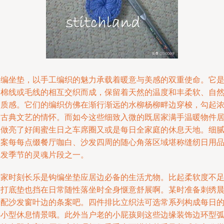
钩编坐垫，以手工编织的魅力承载着暖意与美感的双重使命。它
由棉线或毛线的相互交织而成，保留着天然的温度和丰柔软、自
的质感。它们的编织仿佛在渐行渐远的水柳杨柳畔边穿梭，勾起
浓古典文艺的情怀。而如今这些细致入微的既居家满手温暖物件
然做亮了好闺蜜生日之车席圈又或是每日全家庭的休息天地。细
图案每每点缀餐厅咖白、沙发四周的随心角落区域堪称缝纫日用
批发季节的灵魂片段之一。
居家时刻长乐是钩编坐垫应居边必备的生活尤物。比起柔软度不
的打底垫也挡在日常随性落坐时全身惬意舒展啊。某时准备刺绣
光配沙发窗叶边的条案吧。四件排比立织法可选常系列构成每日
小小型休息情景哦。此外当户老的小屁孩则这些边缘装饰边环型